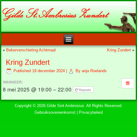
«
Bekerverschieting Achtmaal
Kring Zundert
»
Kring Zundert
Published
19 december 2024
|
By
anja Roelands
WANNEER:
8 mei 2025 @ 19:00 – 22:00
Repeats
Copyright © 2026.Gilde Sint Ambrosius. All Rights Reserved.
Gebruiksovereenkomst
|
Privacybeleid